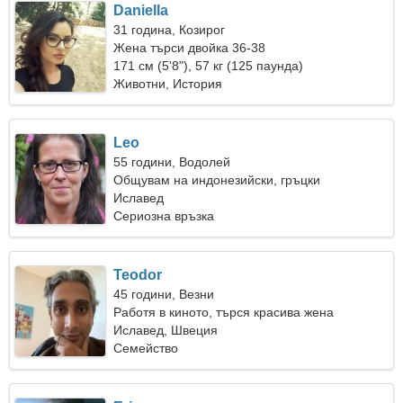
Daniella
31 година, Козирог
Жена търси двойка 36-38
171 см (5'8"), 57 кг (125 паунда)
Животни, История
Leo
55 години, Водолей
Общувам на индонезийски, гръцки
Иславед
Сериозна връзка
Teodor
45 години, Везни
Работя в киното, търся красива жена
Иславед, Швеция
Семейство