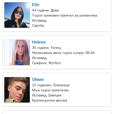
Elin
44 години, Дева
Търся грижовен приятел за романтика
Иславед
Сватба
Helena
35 години, Телец
Неомъжена жена търси съпруг 38-44
Иславед
Графити, Футбол
Oliwer
22 годишен, Близнаци
Мъж търси приятелка
Иславед, Швеция
Краткосрочна връзка