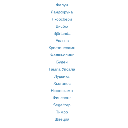
Фалун
Ландскруна
Якобсбери
Висбю
Björlanda
Есльов
Кристинехамн
Фалшьопинг
Буден
Гамла Упсала
Лудвика
Хьоганес
Нюнесхамн
Финспонг
Segeltorp
Тимро
Швеция