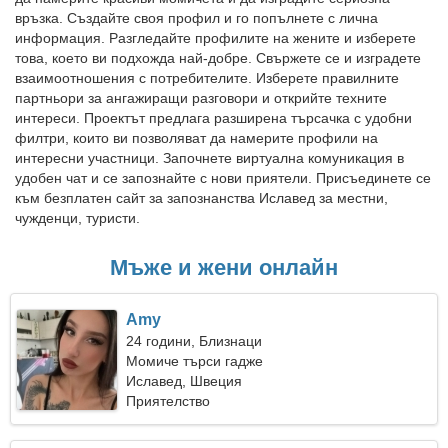
връзка. Създайте своя профил и го попълнете с лична
информация. Разгледайте профилите на жените и изберете
това, което ви подхожда най-добре. Свържете се и изградете
взаимоотношения с потребителите. Изберете правилните
партньори за ангажиращи разговори и открийте техните
интереси. Проектът предлага разширена търсачка с удобни
филтри, които ви позволяват да намерите профили на
интересни участници. Започнете виртуална комуникация в
удобен чат и се запознайте с нови приятели. Присъединете се
към безплатен сайт за запознанства Иславед за местни,
чужденци, туристи.
Мъже и жени онлайн
Amy
24 години, Близнаци
Момиче търси гадже
Иславед, Швеция
Приятелство