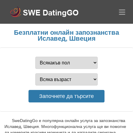
Безплатни онлайн запознанства
Иславед, Швеция
SweDatingGo е популярна онлайн услуга за запознанства
Иславед, Швеция. Многофункционална услуга ще ви помогне
да намерите красиви момичета и да изградите сериозна