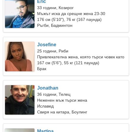
Eric
33 години, Козирог
Мъжът иска да срещне жена 23-30
176 см (5'10"), 76 кг (167 паунда)
Ръгби, Бадминтон
Josefine
25 години, Риби
Привлекателна жена, която търси човек като
теб
167 см (5'6"), 55 кг (121 паунда)
Брак
Jonathan
36 години, Телец
Неженен мъж търси жена
Иславед
Свиря на китара, Боулинг
Martina