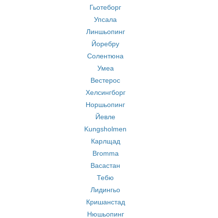
Гьотеборг
Упсала
Линшьопинг
Йоребру
Солентюна
Умеа
Вестерос
Хелсингборг
Норшьопинг
Йевле
Kungsholmen
Карлщад
Bromma
Васастан
Тебю
Лидингьо
Кришанстад
Нюшьопинг