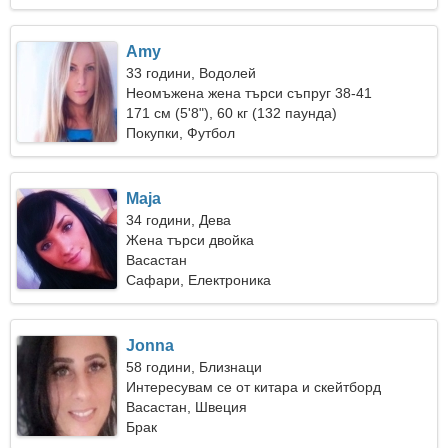
Amy
33 години, Водолей
Неомъжена жена търси съпруг 38-41
171 см (5'8"), 60 кг (132 паунда)
Покупки, Футбол
Maja
34 години, Дева
Жена търси двойка
Васастан
Сафари, Електроника
Jonna
58 години, Близнаци
Интересувам се от китара и скейтборд
Васастан, Швеция
Брак