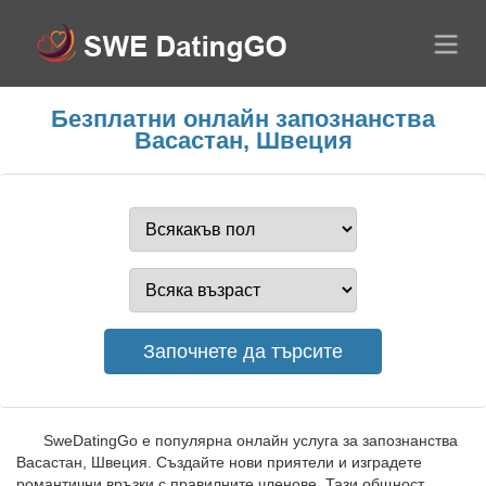
Безплатни онлайн запознанства
Васастан, Швеция
SweDatingGo е популярна онлайн услуга за запознанства
Васастан, Швеция. Създайте нови приятели и изградете
романтични връзки с правилните членове. Тази общност