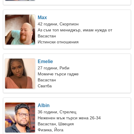
Max
42 години, Скорпион
Аз съм топ мениджър, имам нужда от
романтична жена
Васастан
Истински отношения
Emelie
27 години, Риби
Момиче търси гадже
Васастан
Сватба
Albin
36 години, Стрелец
Неженен мъж търси жена 26-34
Васастан, Швеция
Физика, Йога