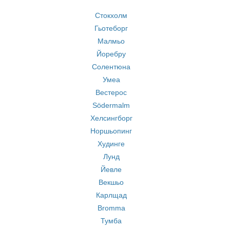
Стокхолм
Гьотеборг
Малмьо
Йоребру
Солентюна
Умеа
Вестерос
Södermalm
Хелсингборг
Норшьопинг
Худинге
Лунд
Йевле
Векшьо
Карлщад
Bromma
Тумба