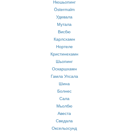
Нюшьопинг
Östermalm
Удевала
Мутала
Висбю
Карлсхамн
Нортеле
Кристинехамн
Шьопинг
Оскаршхамн
Гамла Упсала
Шина
Болнес
Сала
Мьолбю
Авеста
Сведала
Оксельосунд