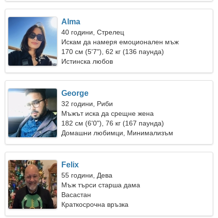
Alma
40 години, Стрелец
Искам да намеря емоционален мъж
170 см (5'7"), 62 кг (136 паунда)
Истинска любов
George
32 години, Риби
Мъжът иска да срещне жена
182 см (6'0"), 76 кг (167 паунда)
Домашни любимци, Минимализъм
Felix
55 години, Дева
Мъж търси старша дама
Васастан
Краткосрочна връзка