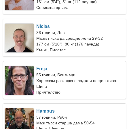
161 см (5'4"), 51 кг (112 паунда)
Сериозна връзка
Niclas
36 години, Лъв
Мъжът иска да срещне жена 29-32
177 см (5'10"), 80 кг (176 паунда)
Кънки, Пилатес
Freja
55 години, Близнаци
Харесвам разходка с лодка и нощен живот
Шина
Приятелство
Hampus
57 години, Риби
Мъж търси старша дама 50-54
Шина, Швеция