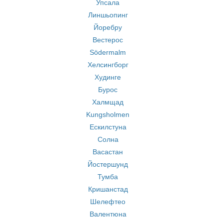
Упсала
Линшьопинг
Йоребру
Вестерос
Södermalm
Хелсингборг
Худинге
Бурос
Халмщад
Kungsholmen
Ескилстуна
Солна
Васастан
Йостершунд
Тумба
Кришанстад
Шелефтео
Валентюна