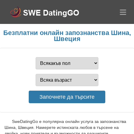
Безплатни онлайн запознанства Шина,
Швеция
SweDatingGo е популярна онлайн услуга за запознанства
Шина, Швеция. Намерете истинската любов в търсене на
двойка, нови приятели и възможности да разширите