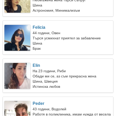
Неомъжена жена търси съпруг
Шина
Астрономия, Минимализъм
Felicia
44 години, Овен
Търся усмихнат приятел за забавление
Шина
Брак
Elin
На 23 години, Риби
Обади ми се, аз съм прекрасна жена
Шина, Швеция
Истинска любов
Peder
43 години, Водолей
Работя в поликлиника, имам нужда от весела