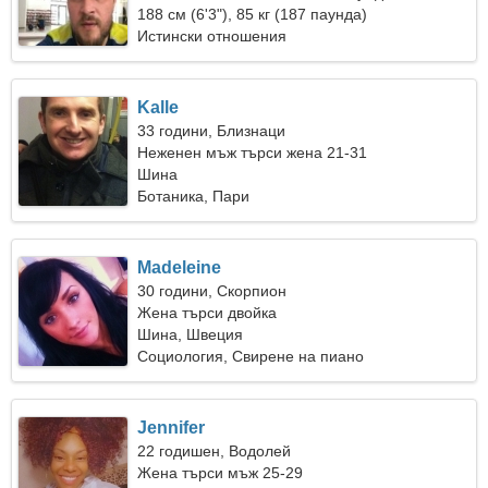
жена
188 см (6'3"), 85 кг (187 паунда)
Истински отношения
Kalle
33 години, Близнаци
Неженен мъж търси жена 21-31
Шина
Ботаника, Пари
Madeleine
30 години, Скорпион
Жена търси двойка
Шина, Швеция
Социология, Свирене на пиано
Jennifer
22 годишен, Водолей
Жена търси мъж 25-29