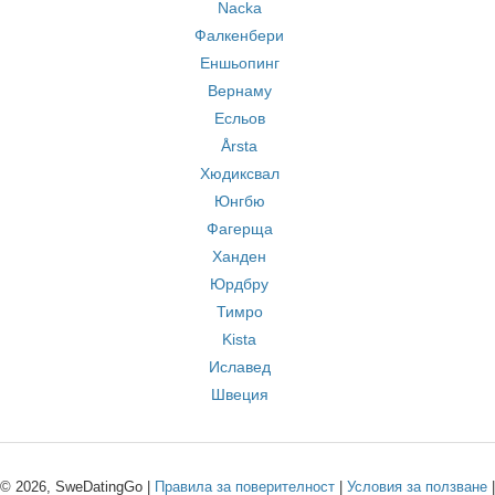
Nacka
Фалкенбери
Еншьопинг
Вернаму
Есльов
Årsta
Хюдиксвал
Юнгбю
Фагерща
Ханден
Юрдбру
Тимро
Kista
Иславед
Швеция
© 2026, SweDatingGo |
Правила за поверителност
|
Условия за ползване
|