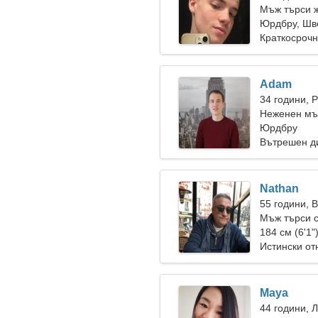
Мъж търси 
Юрдбру, Шв
Краткосрочн
Adam
34 години, 
Неженен мъ
Юрдбру
Вътрешен д
Nathan
55 години, 
Мъж търси 
184 см (6'1"
Истински о
Maya
44 години, 