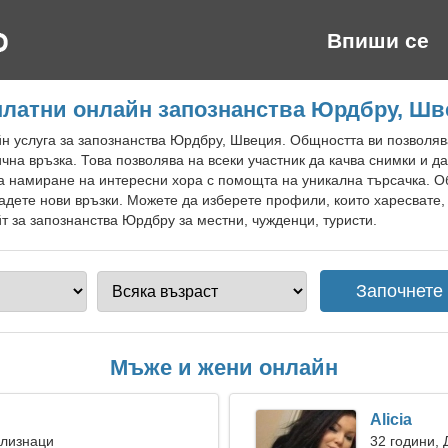
Впиши се
платни онлайн запознанства Юрдбру, Шв
н услуга за запознанства Юрдбру, Швеция. Общността ви позволяв
чна връзка. Това позволява на всеки участник да качва снимки и д
за намиране на интересни хора с помощта на уникална търсачка. 
адете нови връзки. Можете да изберете профили, които харесвате,
т за запознанства Юрдбру за местни, чужденци, туристи.
Мъже и жени онлайн
Alicia
Близнаци
32 години, 