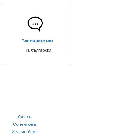
Започнете чат
На български
Упсала
Солентюна
Хелсингборг