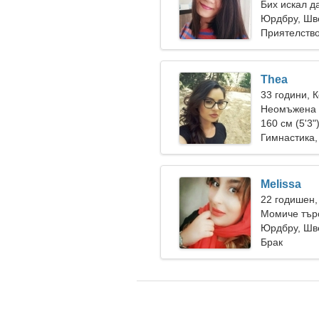
Бих искал д
Юрдбру, Шв
Приятелств
Thea
33 години, 
Неомъжена ж
160 см (5'3"
Гимнастика,
Melissa
22 годишен,
Момиче тър
Юрдбру, Шв
Брак