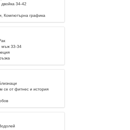
 двойка 34-42
и, Компютърна графика
Рак
 мъж 33-34
веция
ръзка
 Близнаци
м се от фитнес и история
юбов
 Водолей