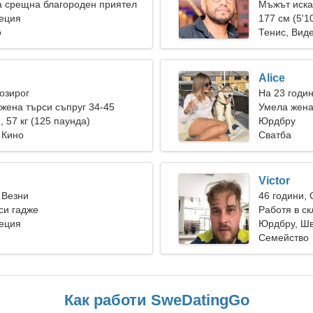
а срещна благороден приятел
Мъжът иска
еция
177 см (5'10
о
Тенис, Вид
Alice
Козирог
На 23 годи
ена търси съпруг 34-45
Умела жена
), 57 кг (125 паунда)
Юрдбру
 Кино
Сватба
Victor
 Везни
46 години,
си гадже
Работя в с
еция
жена
Юрдбру, Ш
Семейство
Как работи SweDatingGo