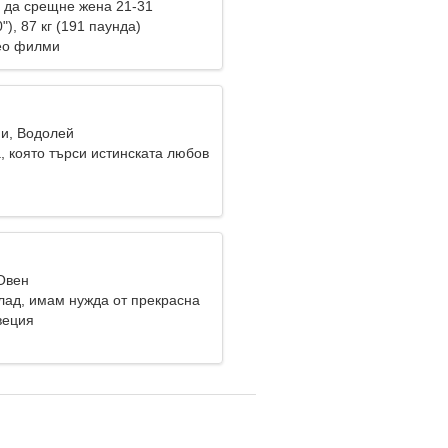
 да срещне жена 21-31
"), 87 кг (191 паунда)
ео филми
ни, Водолей
, която търси истинската любов
 Овен
клад, имам нужда от прекрасна
веция