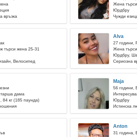
жена
Жена търси
еция
Юрдбру
а връзка
Чужди езиц
Alva
Рак
27 години, 
ж търси жена 25-31
Жена търси
Юрдбру, Ш
изайн, Велосипед
Сериозна в
Maja
Везни
56 години,
старша дама
Интересува
), 84 кг (185 паунда)
Юрдбру
тношения
Истинска л
Anton
Лъв
31 година,