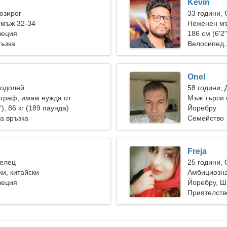
Kevin
Козирог
33 години,
 мъж 32-34
Неженен мъ
веция
186 см (6'2"
ръзка
Велосипед,
Onel
Водолей
58 години, 
граф, имам нужда от
Мъж търси 
а жена
"), 86 кг (189 паунда)
Йоребру
а връзка
Семейство
Freja
Телец
25 години,
ки, китайски
Амбициозна
веция
връзка
Йоребру, Ш
Приятелств