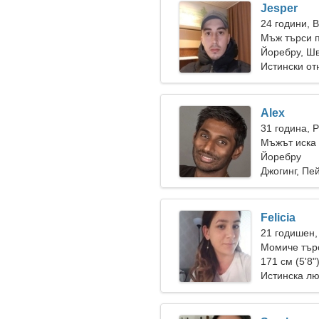
Jesper
24 години, 
Мъж търси п
Йоребру, Ш
Истински о
Alex
31 година, 
Мъжът иска
Йоребру
Джогинг, Пе
Felicia
21 годишен,
Момиче търс
171 см (5'8"
Истинска л