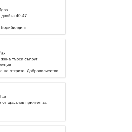
Дева
 двойка 40-47
 Бодибилдинг
Рак
жена търси съпруг
веция
е на открито, Доброволчество
Лъв
 от щастлив приятел за
ва