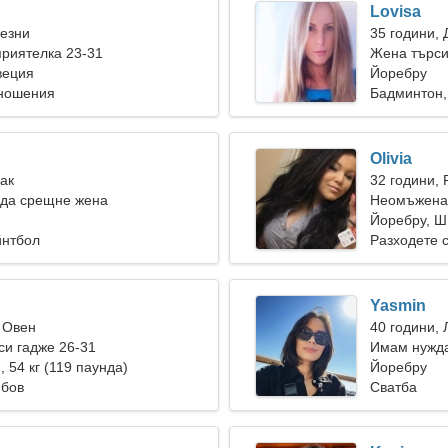
Lovisa
Везни
35 години, 
риятелка 23-31
Жена търси
веция
Йоребру
тношения
Бадминтон,
Olivia
Рак
32 години, 
 да срещне жена
Неомъжена 
Йоребру, Ш
йнтбол
Разходете с
Yasmin
 Овен
40 години, 
и гадже 26-31
Имам нужда
), 54 кг (119 паунда)
запознанст
Йоребру
юбов
Сватба