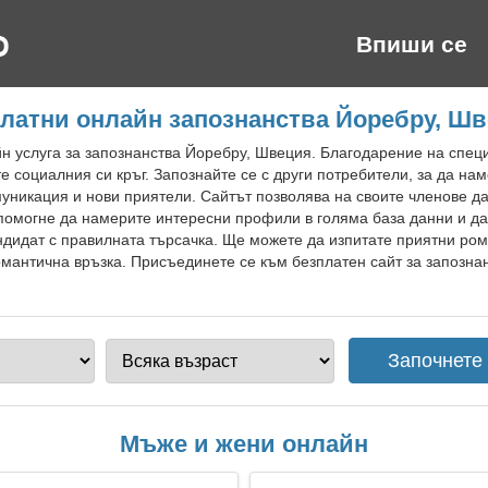
Впиши се
латни онлайн запознанства Йоребру, Ш
 услуга за запознанства Йоребру, Швеция. Благодарение на специ
 социалния си кръг. Запознайте се с други потребители, за да на
муникация и нови приятели. Сайтът позволява на своите членове д
помогне да намерите интересни профили в голяма база данни и да
дидат с правилната търсачка. Ще можете да изпитате приятни ро
омантична връзка. Присъединете се към безплатен сайт за запозна
Мъже и жени онлайн