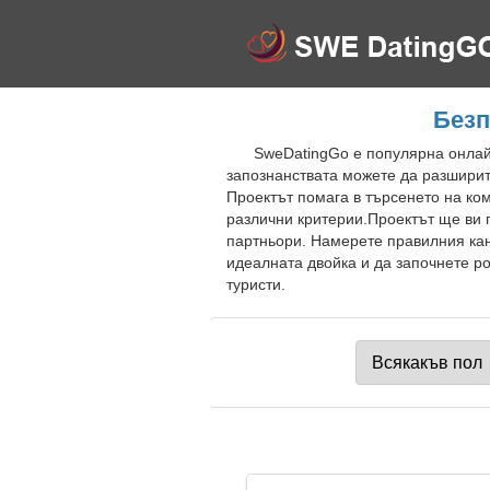
Безп
SweDatingGo е популярна онлайн
запознанствата можете да разширите
Проектът помага в търсенето на ко
различни критерии.Проектът ще ви 
партньори. Намерете правилния кан
идеалната двойка и да започнете р
туристи.