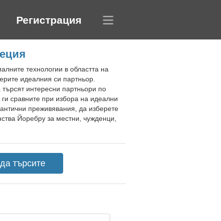
Регистрация
веция
алните технологии в областта на
мерите идеалния си партньор.
а търсят интересни партньори по
 ги сравните при избора на идеални
мантични преживявания, да изберете
нства Йоребру за местни, чужденци,