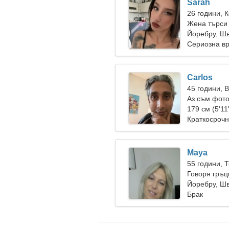
Sarah
26 години, 
Жена търси
Йоребру, Ш
Сериозна в
Carlos
45 години, 
Аз съм фото
фантастичн
179 см (5'11
Краткосрочн
Maya
55 години, 
Говоря гръц
Йоребру, Ш
Брак