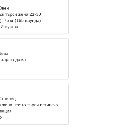
 Овен
ж търси жена 21-30
), 75 кг (165 паунда)
 Изкуство
Дева
старша дама
 Стрелец
 жена, която търси истинска
веция
о