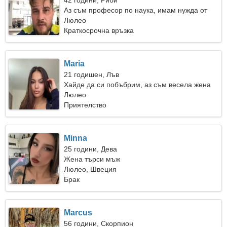
42 години, Риби
Аз съм професор по наука, имам нужда от
красива жена
Люлео
Краткосрочна връзка
Maria
21 годишен, Лъв
Хайде да си побъбрим, аз съм весела жена
Люлео
Приятелство
Minna
25 години, Дева
Жена търси мъж
Люлео, Швеция
Брак
Marcus
56 години, Скорпион