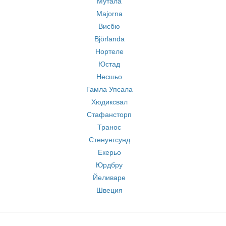
Мутала
Majorna
Висбю
Björlanda
Нортеле
Юстад
Несшьо
Гамла Упсала
Хюдиксвал
Стафансторп
Транос
Стенунгсунд
Екерьо
Юрдбру
Йеливаре
Швеция