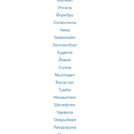
Малмьо
Упсала
Йоребру
Солентюна
Умеа
Södermalm
Хелсингборг
Худинге
Йевле
Солна
Мьолндал
Васастан
Тумба
Нюшьопинг
Шелефтео
Удевала
Окершберя
Ландскруна