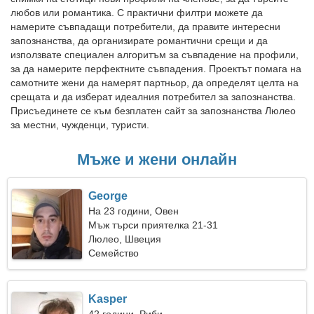
любов или романтика. С практични филтри можете да
намерите съвпадащи потребители, да правите интересни
запознанства, да организирате романтични срещи и да
използвате специален алгоритъм за съвпадение на профили,
за да намерите перфектните съвпадения. Проектът помага на
самотните жени да намерят партньор, да определят целта на
срещата и да изберат идеалния потребител за запознанства.
Присъединете се към безплатен сайт за запознанства Люлео
за местни, чужденци, туристи.
Мъже и жени онлайн
George
На 23 години, Овен
Мъж търси приятелка 21-31
Люлео, Швеция
Семейство
Kasper