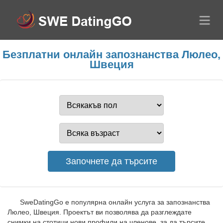
Безплатни онлайн запознанства Люлео,
Швеция
SweDatingGo е популярна онлайн услуга за запознанства
Люлео, Швеция. Проектът ви позволява да разглеждате
снимки на стотици нови профили на членове, за да търсите