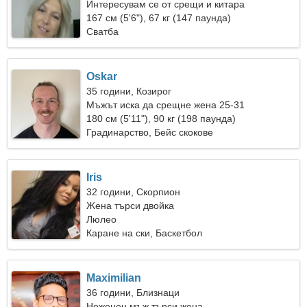
Интересувам се от срещи и китара
167 см (5'6"), 67 кг (147 паунда)
Сватба
Oskar
35 години, Козирог
Мъжът иска да срещне жена 25-31
180 см (5'11"), 90 кг (198 паунда)
Градинарство, Бейс скокове
Iris
32 години, Скорпион
Жена търси двойка
Люлео
Каране на ски, Баскетбол
Maximilian
36 години, Близнаци
Неженен мъж търси жена