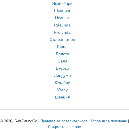
Якобсбери
Шьопинг
Несшьо
Råsunda
Frölunda
Стафансторп
Шина
Болста
Сала
Екерьо
Линдуме
Юрдбру
Vårby
Швеция
© 2026, SweDatingGo |
Правила за поверителност
|
Условия за ползване
|
Свържете се с нас