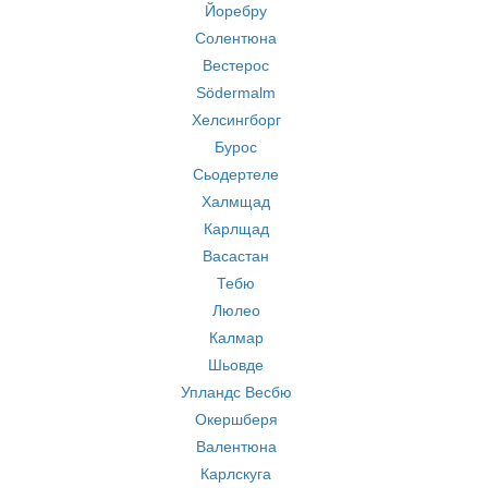
Йоребру
Солентюна
Вестерос
Södermalm
Хелсингборг
Бурос
Сьодертеле
Халмщад
Карлщад
Васастан
Тебю
Люлео
Калмар
Шьовде
Упландс Весбю
Окершберя
Валентюна
Карлскуга