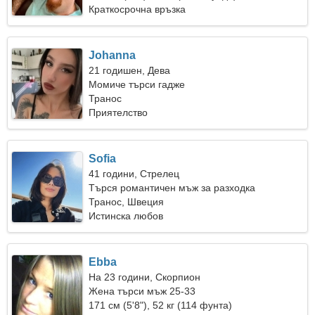
Краткосрочна връзка
Johanna
21 годишен, Дева
Момиче търси гадже
Транос
Приятелство
Sofia
41 години, Стрелец
Търся романтичен мъж за разходка
Транос, Швеция
Истинска любов
Ebba
На 23 години, Скорпион
Жена търси мъж 25-33
171 см (5'8"), 52 кг (114 фунта)