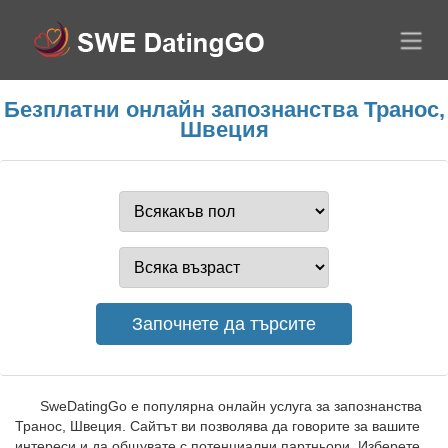
Безплатни онлайн запознанства Транос,
Швеция
SweDatingGo е популярна онлайн услуга за запознанства
Транос, Швеция. Сайтът ви позволява да говорите за вашите
интереси и да общувате с потенциални партньори. Изберете