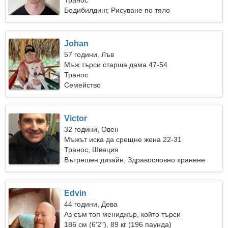
Транос
Бодибилдинг, Рисуване по тяло
Johan
57 години, Лъв
Мъж търси старша дама 47-54
Транос
Семейство
Victor
32 години, Овен
Мъжът иска да срещне жена 22-31
Транос, Швеция
Вътрешен дизайн, Здравословно хранене
Edvin
44 години, Дева
Аз съм топ мениджър, който търси
необикновена жена
186 см (6'2"), 89 кг (196 паунда)