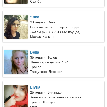
Сватба
Stina
33 години, Овен
Неомъжена жена търси съпруг
160 см (5'3"), 60 кг (132 паунда)
Масаж, Каякинг
Bella
35 години, Телец
Жена търси двойка 40-46
Транос
Танцуване, Джет ски
Elvira
25 години, Близнаци
Хипнотизираща жена търси мъж
Транос, Швеция
Брак