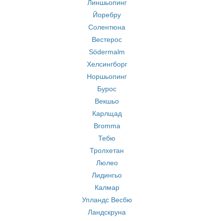
Линшьопинг
Йоребру
Солентюна
Вестерос
Södermalm
Хелсингборг
Норшьопинг
Бурос
Векшьо
Карлщад
Bromma
Тебю
Тролхетан
Люлео
Лидингьо
Калмар
Упландс Весбю
Ландскруна