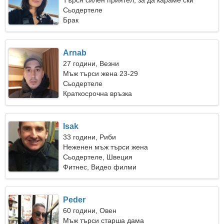
Търся силен приятел, за да караме ски
заедно
Сьодертеле
Брак
Arnab
27 години, Везни
Мъж търси жена 23-29
Сьодертеле
Краткосрочна връзка
Isak
33 години, Риби
Неженен мъж търси жена
Сьодертеле, Швеция
Фитнес, Видео филми
Peder
60 години, Овен
Мъж търси старша дама