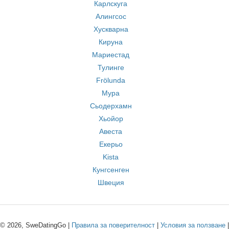
Карлскуга
Алингсос
Хускварна
Кируна
Мариестад
Тулинге
Frölunda
Мура
Сьодерхамн
Хьойор
Авеста
Екерьо
Kista
Кунгсенген
Швеция
© 2026, SweDatingGo |
Правила за поверителност
|
Условия за ползване
|