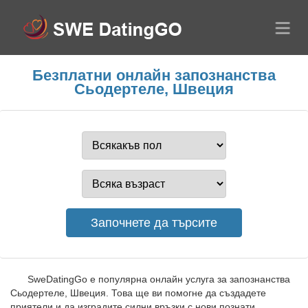
Безплатни онлайн запознанства
Сьодертеле, Швеция
SweDatingGo е популярна онлайн услуга за запознанства
Сьодертеле, Швеция. Това ще ви помогне да създадете
приятели и да изградите силни връзки с нови познати.