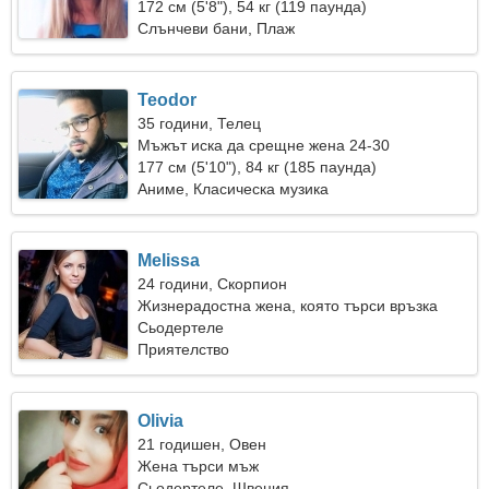
172 см (5'8"), 54 кг (119 паунда)
Слънчеви бани, Плаж
Teodor
35 години, Телец
Мъжът иска да срещне жена 24-30
177 см (5'10"), 84 кг (185 паунда)
Аниме, Класическа музика
Melissa
24 години, Скорпион
Жизнерадостна жена, която търси връзка
Сьодертеле
Приятелство
Olivia
21 годишен, Овен
Жена търси мъж
Сьодертеле, Швеция