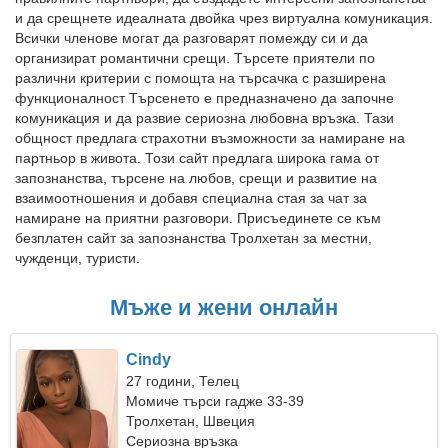
и да срещнете идеалната двойка чрез виртуална комуникация.
Всички членове могат да разговарят помежду си и да
организират романтични срещи. Търсете приятели по
различни критерии с помощта на търсачка с разширена
функционалност Търсенето е предназначено да започне
комуникация и да развие сериозна любовна връзка. Тази
общност предлага страхотни възможности за намиране на
партньор в живота. Този сайт предлага широка гама от
запознанства, търсене на любов, срещи и развитие на
взаимоотношения и добавя специална стая за чат за
намиране на приятни разговори. Присъединете се към
безплатен сайт за запознанства Тролхетан за местни,
чужденци, туристи.
Мъже и жени онлайн
Cindy
27 години, Телец
Момиче търси гадже 33-39
Тролхетан, Швеция
Сериозна връзка