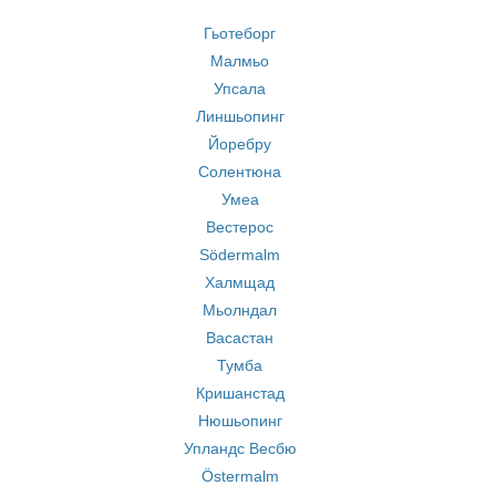
Гьотеборг
Малмьо
Упсала
Линшьопинг
Йоребру
Солентюна
Умеа
Вестерос
Södermalm
Халмщад
Мьолндал
Васастан
Тумба
Кришанстад
Нюшьопинг
Упландс Весбю
Östermalm