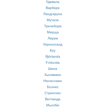
Удевала
Варбери
Ландскруна
Мутала
Трелебори
Мерща
Лерум
Херньосанд
Буу
Björlanda
Frölunda
Шина
Хьолвикен
Нюнесхамн
Болнес
Стренгнес
Ветланда
Мьолбю