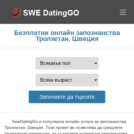
Безплатни онлайн запознанства
Тролхетан, Швеция
SweDatingGo е популярна онлайн услуга за запознанства
Тролхетан, Швеция. Този проект ви позволява да срещнете
правилните партньори, да създадете интересни запознанства