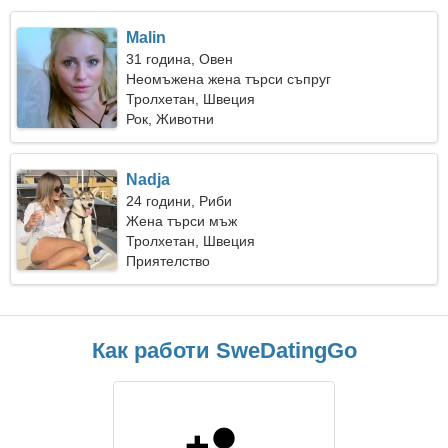
Malin
31 година, Овен
Неомъжена жена търси съпруг
Тролхетан, Швеция
Рок, Животни
Nadja
24 години, Риби
Жена търси мъж
Тролхетан, Швеция
Приятелство
Как работи SweDatingGo