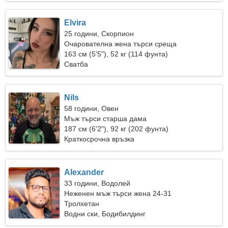
Elvira
25 години, Скорпион
Очарователна жена търси среща
163 см (5'5"), 52 кг (114 фунта)
Сватба
Nils
58 години, Овен
Мъж търси старша дама
187 см (6'2"), 92 кг (202 фунта)
Краткосрочна връзка
Alexander
33 години, Водолей
Неженен мъж търси жена 24-31
Тролхетан
Водни ски, Бодибилдинг