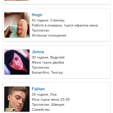
Hugo
41 години, Стрелец
Работя в пожарна, търся ефектна жена
Тролхетан
Истински отношения
Jonna
30 години, Водолей
Жена търси двойка
Тролхетан
Баскетбол, Театър
Fabian
26 години, Лъв
Мъж търси жена 23-28
Тролхетан, Швеция
Семейство