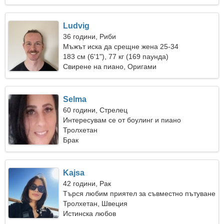
Ludvig
36 години, Риби
Мъжът иска да срещне жена 25-34
183 см (6'1"), 77 кг (169 паунда)
Свирене на пиано, Оригами
Selma
60 години, Стрелец
Интересувам се от боулинг и пиано
Тролхетан
Брак
Kajsa
42 години, Рак
Търся любим приятел за съвместно пътуване
Тролхетан, Швеция
Истинска любов