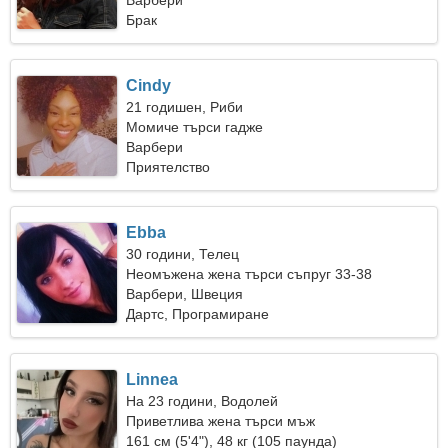
заедно
Варбери
Брак
Cindy
21 годишен, Риби
Момиче търси гадже
Варбери
Приятелство
Ebba
30 години, Телец
Неомъжена жена търси съпруг 33-38
Варбери, Швеция
Дартс, Програмиране
Linnea
На 23 години, Водолей
Приветлива жена търси мъж
161 см (5'4"), 48 кг (105 паунда)