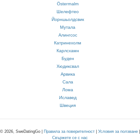
Östermalm
Шелефтео
Йорншьолдсвик
Мутала
Алингсос
Катринехолм
Карлсхамн
Буден
Хюдиксвал
Арвика
Сала
Лома
Иславед
Швеция
© 2026, SweDatingGo |
Правила за поверителност
|
Условия за ползване
|
Свържете се с нас