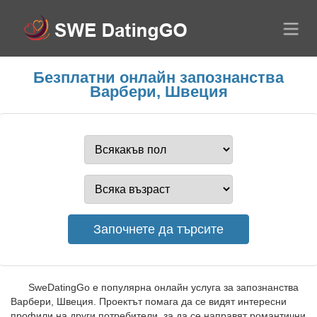
Безплатни онлайн запознанства
Варбери, Швеция
SweDatingGo е популярна онлайн услуга за запознанства
Варбери, Швеция. Проектът помага да се видят интересни
профили на други потребители, за да се направят романтични