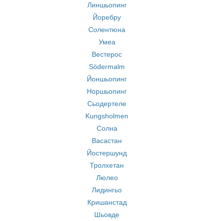
Линшьопинг
Йоребру
Солентюна
Умеа
Вестерос
Södermalm
Йоншьопинг
Норшьопинг
Сьодертеле
Kungsholmen
Солна
Васастан
Йостершунд
Тролхетан
Люлео
Лидингьо
Кришанстад
Шьовде