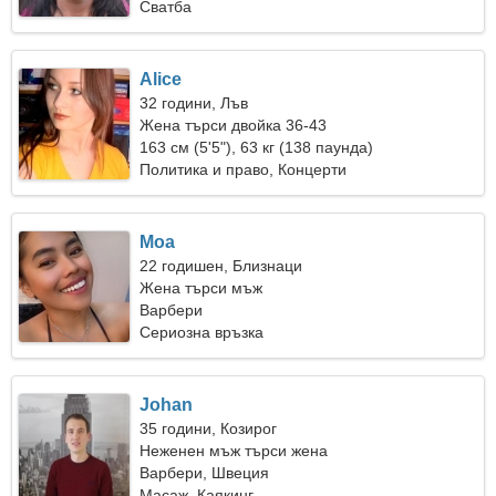
Сватба
Alice
32 години, Лъв
Жена търси двойка 36-43
163 см (5'5"), 63 кг (138 паунда)
Политика и право, Концерти
Moa
22 годишен, Близнаци
Жена търси мъж
Варбери
Сериозна връзка
Johan
35 години, Козирог
Неженен мъж търси жена
Варбери, Швеция
Масаж, Каякинг