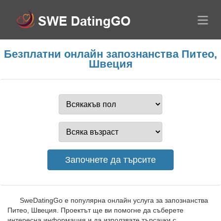
Безплатни онлайн запознанства Питео,
Швеция
SweDatingGo е популярна онлайн услуга за запознанства
Питео, Швеция. Проектът ще ви помогне да съберете
интересна информация и да използвате търсачки с