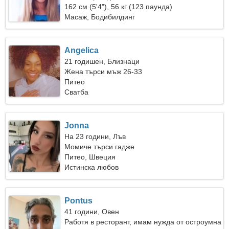
162 см (5'4"), 56 кг (123 паунда)
Масаж, Бодибилдинг
Angelica
21 годишен, Близнаци
Жена търси мъж 26-33
Питео
Сватба
Jonna
На 23 години, Лъв
Момиче търси гадже
Питео, Швеция
Истинска любов
Pontus
41 години, Овен
Работя в ресторант, имам нужда от остроумна