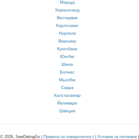
Мерща
Херньосанд
Вестервик
Карлсхамн
Нортеле
Вернаму
Кунгсбака
Юнгбю
Шина
Болнес
Мьолбю
Скара
Халстахамар
Йеливаре
Швеция
© 2026, SweDatingGo |
Правила за поверителност
|
Условия за ползване
|