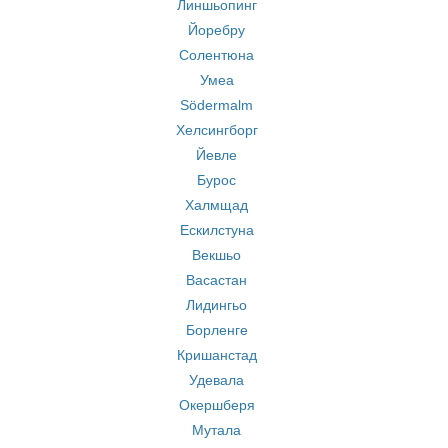
Линшьопинг
Йоребру
Солентюна
Умеа
Södermalm
Хелсингборг
Йевле
Бурос
Халмщад
Ескилстуна
Векшьо
Васастан
Лидингьо
Борленге
Кришанстад
Удевала
Окершберя
Мутала