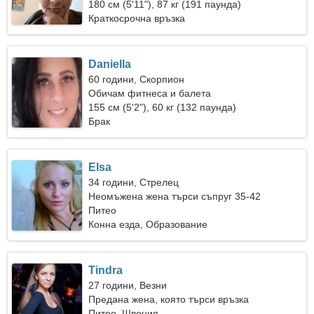
жена
180 см (5'11"), 87 кг (191 паунда)
Краткосрочна връзка
Daniella
60 години, Скорпион
Обичам фитнеса и балета
155 см (5'2"), 60 кг (132 паунда)
Брак
Elsa
34 години, Стрелец
Неомъжена жена търси съпруг 35-42
Питео
Конна езда, Образование
Tindra
27 години, Везни
Предана жена, която търси връзка
Питео, Швеция