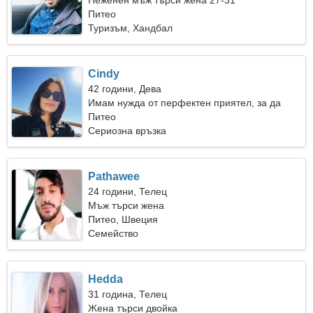
Неженен мъж търси жена 27-31
Питео
Туризъм, Хандбал
Cindy
42 години, Дева
Имам нужда от перфектен приятел, за да
караме ски заедно
Питео
Сериозна връзка
Pathawee
24 години, Телец
Мъж търси жена
Питео, Швеция
Семейство
Hedda
31 година, Телец
Жена търси двойка